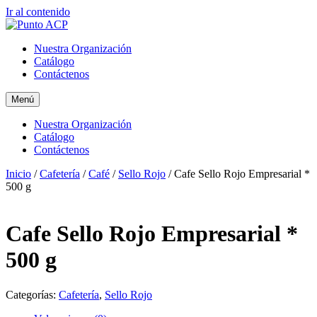
Ir al contenido
Nuestra Organización
Catálogo
Contáctenos
Menú
Nuestra Organización
Catálogo
Contáctenos
Inicio
/
Cafetería
/
Café
/
Sello Rojo
/ Cafe Sello Rojo Empresarial *
500 g
Cafe Sello Rojo Empresarial *
500 g
Categorías:
Cafetería
,
Sello Rojo