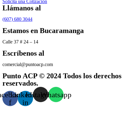
Solicita una Cotización
Llámanos al
(607) 680 3044
Estamos en Bucaramanga
Calle 37 # 24 – 14
Escríbenos al
comercial@puntoacp.com
Punto ACP © 2024 Todos los derechos
reservados.
acebook-
Linkedin-
Instagram
Whatsapp
f
in